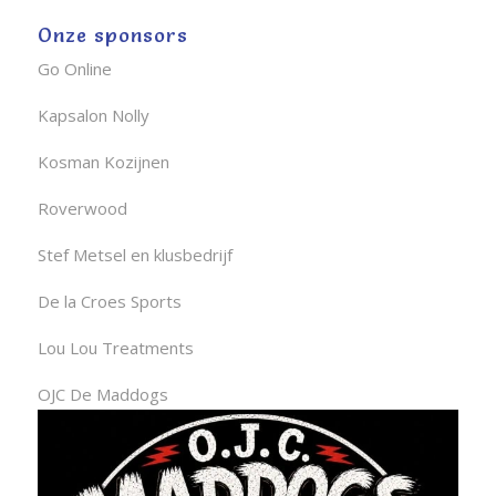
Onze sponsors
Go Online
Kapsalon Nolly
Kosman Kozijnen
Roverwood
Stef Metsel en klusbedrijf
De la Croes Sports
Lou Lou Treatments
OJC De Maddogs