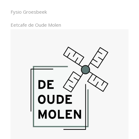
Fysio Groesbeek
Eetcafe de Oude Molen