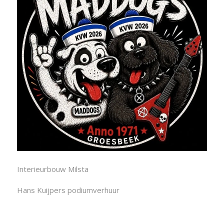
Interieurbouw Milsta
Hans Kuijpers podiumverhuur