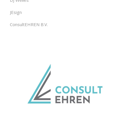
DJ Welles
JEsign
ConsultEHREN B.V.