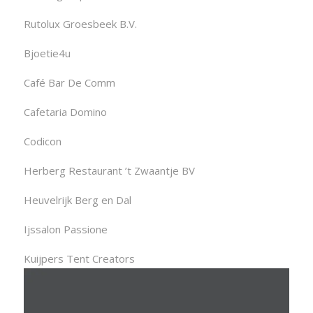
Rutolux Groesbeek B.V.
Bjoetie4u
Café Bar De Comm
Cafetaria Domino
Codicon
Herberg Restaurant ’t Zwaantje BV
Heuvelrijk Berg en Dal
Ijssalon Passione
Kuijpers Tent Creators