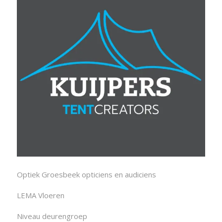
Optiek Groesbeek opticiens en audiciens
LEMA Vloeren
Niveau deurengroep