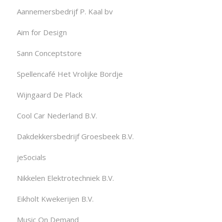
Aannemersbedrijf P. Kaal bv
Aim for Design
Sann Conceptstore
Spellencafé Het Vrolijke Bordje
Wijngaard De Plack
Cool Car Nederland B.V.
Dakdekkersbedrijf Groesbeek B.V.
jeSocials
Nikkelen Elektrotechniek B.V.
Eikholt Kwekerijen B.V.
Music On Demand