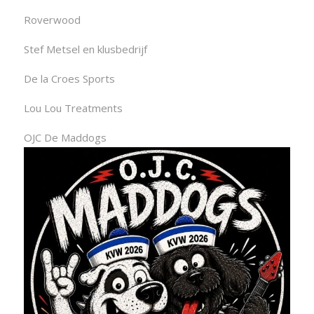
Roverwood
Stef Metsel en klusbedrijf
De la Croes Sports
Lou Lou Treatments
OJC De Maddogs