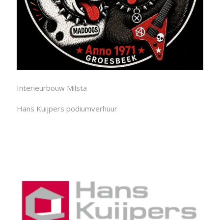
Interieurbouw Milsta
Hans Kuijpers podiumverhuur