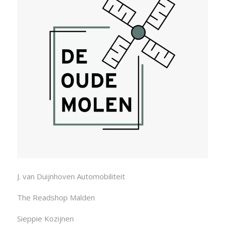
J. van Duijnhoven Automobiliteit
The Readshop Malden
Sieppie Kozijnen