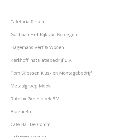
Cafetaria Rikken
Golfbaan Het Rijk van Nijmegen
Hagemans Verf & Wonen
Kerkhoff installatiebedrijf B.V.
Tom Sillessen Klus- en Montagebedrijf
Metaalgroep Mook
Rutolux Groesbeek B.V.
Bjoetie4u
Café Bar De Comm
Cafetaria Domino