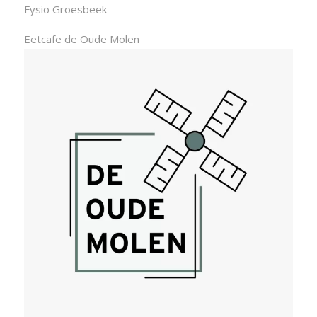
Fysio Groesbeek
Eetcafe de Oude Molen