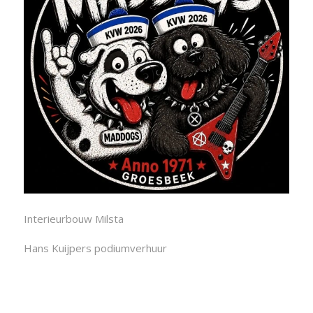
Interieurbouw Milsta
Hans Kuijpers podiumverhuur