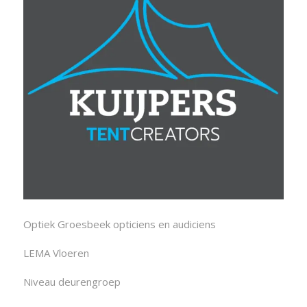
Optiek Groesbeek opticiens en audiciens
LEMA Vloeren
Niveau deurengroep