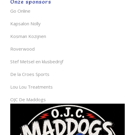
Onze sponsors
Go Online
Kapsalon Nolly
Kosman Kozijnen
Roverwood
Stef Metsel en klusbedrijf
De la Croes Sports
Lou Lou Treatments
OJC De Maddogs