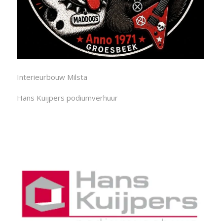
Interieurbouw Milsta
Hans Kuijpers podiumverhuur