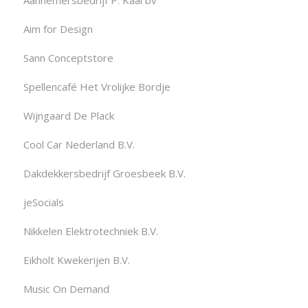
Aim for Design
Sann Conceptstore
Spellencafé Het Vrolijke Bordje
Wijngaard De Plack
Cool Car Nederland B.V.
Dakdekkersbedrijf Groesbeek B.V.
jeSocials
Nikkelen Elektrotechniek B.V.
Eikholt Kwekerijen B.V.
Music On Demand