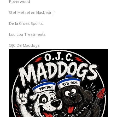
Roverwood
Stef Metsel en klusbedrijf
De la Croes Sports
Lou Lou Treatments
OJC De Maddogs