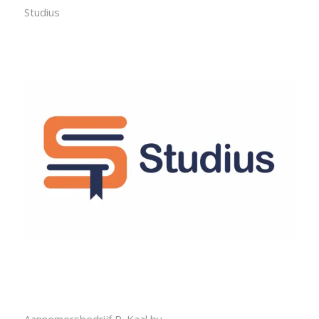
Studius
Aannemersbedrijf P. Kaal bv