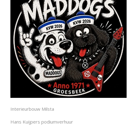
Interieurbouw Milsta
Hans Kuijpers podiumverhuur