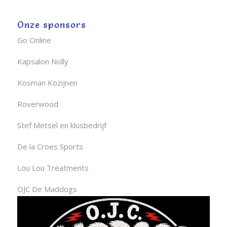
Onze sponsors
Go Online
Kapsalon Nolly
Kosman Kozijnen
Roverwood
Stef Metsel en klusbedrijf
De la Croes Sports
Lou Lou Treatments
OJC De Maddogs