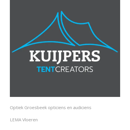
Optiek Groesbeek opticiens en audiciens
LEMA Vloeren