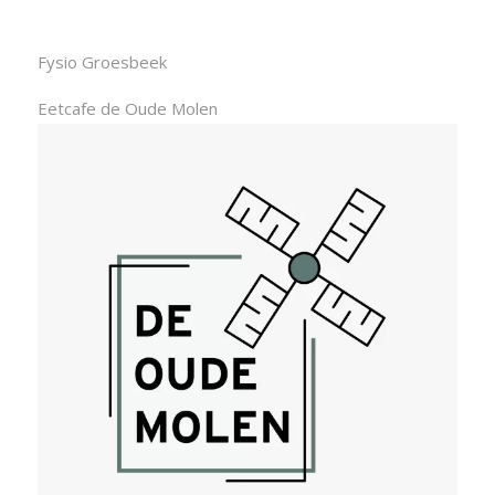
Fysio Groesbeek
Eetcafe de Oude Molen