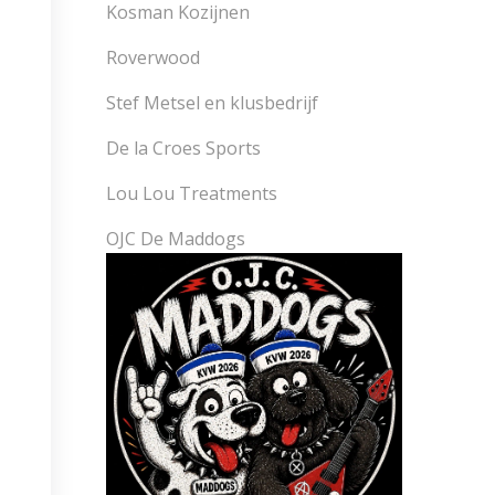
Kosman Kozijnen
Roverwood
Stef Metsel en klusbedrijf
De la Croes Sports
Lou Lou Treatments
OJC De Maddogs