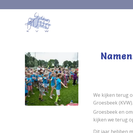
Namen
We kijken terug o
Groesbeek (KVW).
Groesbeek en omg
kijken we terug o
Dit jaar hebben 