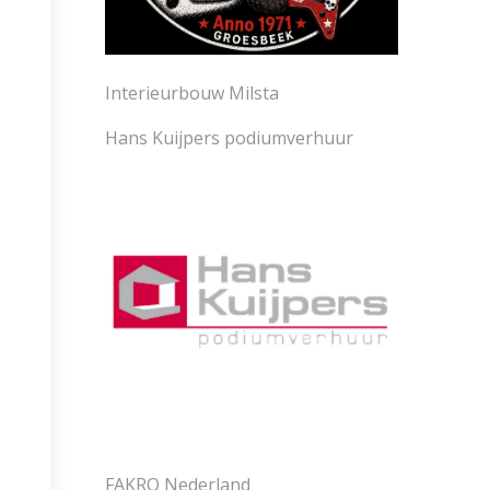
Interieurbouw Milsta
Hans Kuijpers podiumverhuur
FAKRO Nederland