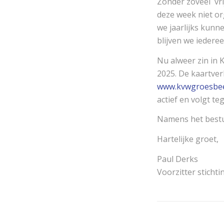
Zonder zoveel vri
deze week niet or
we jaarlijks kunn
blijven we iedere
Nu alweer zin in 
2025. De kaartver
www.kvwgroesbee
actief en volgt te
Namens het bestu
Hartelijke groet,
Paul Derks
Voorzitter stich