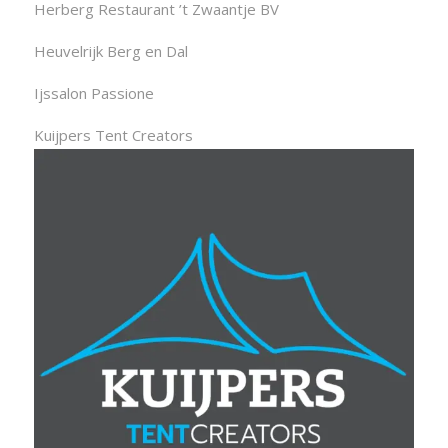
Herberg Restaurant ’t Zwaantje BV
Heuvelrijk Berg en Dal
Ijssalon Passione
Kuijpers Tent Creators