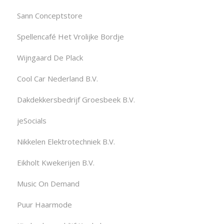
Sann Conceptstore
Spellencafé Het Vrolijke Bordje
Wijngaard De Plack
Cool Car Nederland B.V.
Dakdekkersbedrijf Groesbeek B.V.
jeSocials
Nikkelen Elektrotechniek B.V.
Eikholt Kwekerijen B.V.
Music On Demand
Puur Haarmode