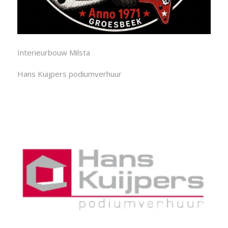
Interieurbouw Milsta
Hans Kuijpers podiumverhuur