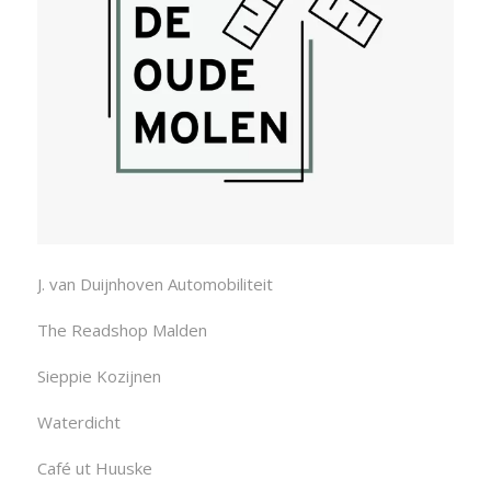
J. van Duijnhoven Automobiliteit
The Readshop Malden
Sieppie Kozijnen
Waterdicht
Café ut Huuske