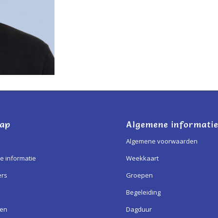
map
Algemene informati
Algemene voorwaarden
e informatie
Weekkaart
ers
Groepen
Begeleiding
ren
Dagduur