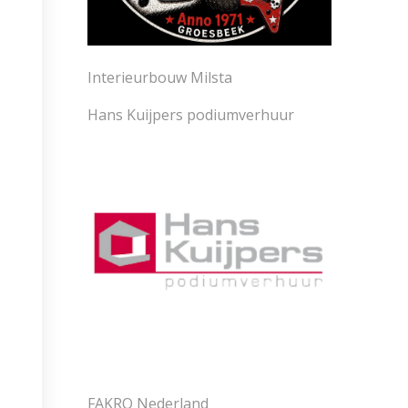
Interieurbouw Milsta
Hans Kuijpers podiumverhuur
FAKRO Nederland