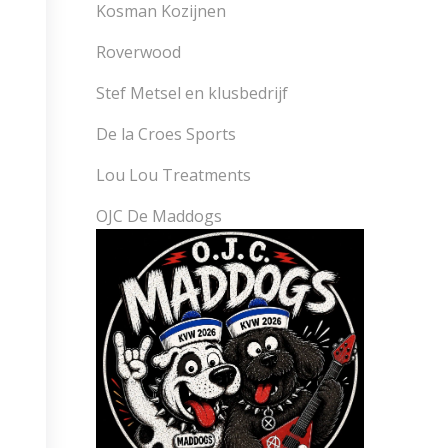
Kosman Kozijnen
Roverwood
Stef Metsel en klusbedrijf
De la Croes Sports
Lou Lou Treatments
OJC De Maddogs